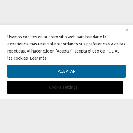
El auge de la cosmética natural en España: Un
Usamos cookies en nuestro sitio web para brindarle la
fenómeno en crecimiento sostenido
experiencia más relevante recordando sus preferencias y visitas
prev
nex
Para leer
repetidas. Al hacer clic en "Aceptar", acepta el uso de TODAS
las cookies.
Leer más
ACEPTAR
Aviso Legal
|
Política de privacidad
|
Política de cookies
Cookie settings
© 2026
CanalPlenitud
.TV