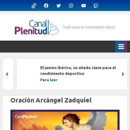
Skip
TikTok
Facebook
X
Instagram
Youtube
Twitch
to
content
Todo para tu crecimiento diario
CanalPlenitud.TV
El jamón ibérico, un aliado clave para el
rendimiento deportivo
prev
nex
Para leer
Oración Arcángel Zadquiel
Etiqueta:
By
Posted
CanalPlenitud.TV
12 de abril de 2022
oración
on
arcángel