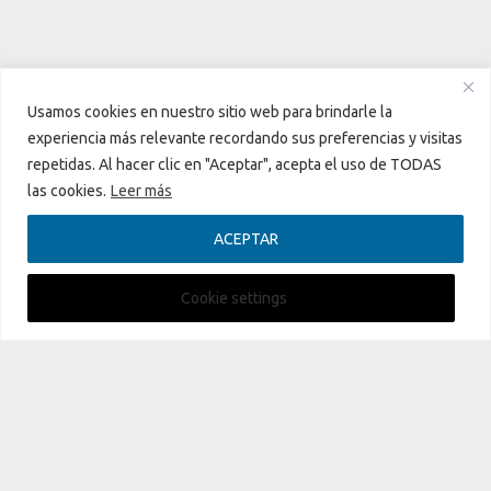
Usamos cookies en nuestro sitio web para brindarle la
¿La miel tiene fecha de caducidad?
experiencia más relevante recordando sus preferencias y visitas
prev
nex
Para leer
repetidas. Al hacer clic en "Aceptar", acepta el uso de TODAS
las cookies.
Leer más
ACEPTAR
Aviso Legal
|
Política de privacidad
|
Política de cookies
Cookie settings
© 2026
CanalPlenitud
.TV