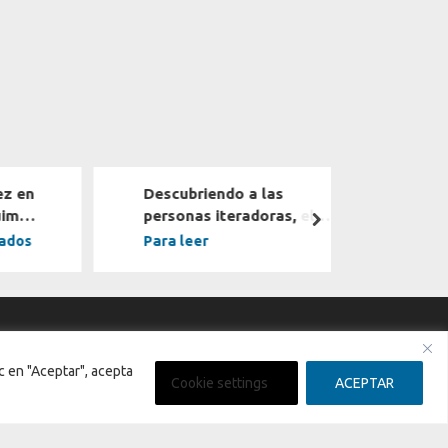
z en
Descubriendo a las
Cre
im
personas iteradoras, el
des
next
arte de evolucionar
ti
ados
Para leer
Par
constantemente
c en "Aceptar", acepta
Cookie settings
ACEPTAR