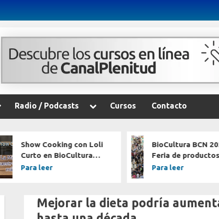
TV
oggle
Toggle
Radio / Podcasts
Cursos
Contacto
ub-
sub-
Toggle
enu
menu
sub-
menu
Toggle
Show Cooking con Loli
BioCultura BCN 20
sub-
Curto en BioCultura
Feria de productos
menu
2025
ecológicos y cons
Para leer
Para leer
responsable
Mejorar la dieta podría aument
Etiqueta:
hasta una década