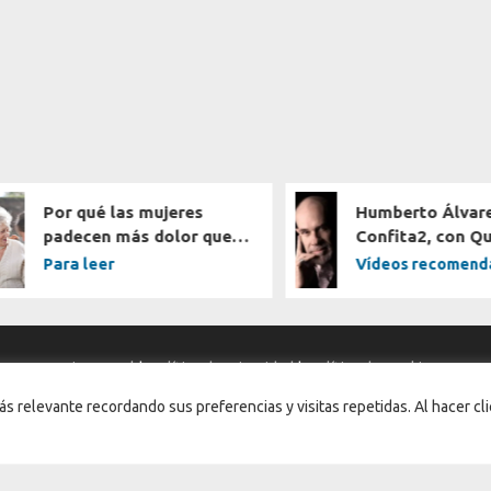
Por qué las mujeres
Humberto Álvare
padecen más dolor que
Confita2, con Qu
los hombres
García
Para leer
Vídeos recomend
Aviso Legal
|
Política de privacidad
|
Política de cookies
s relevante recordando sus preferencias y visitas repetidas. Al hacer cli
© 2026
CanalPlenitud
.TV