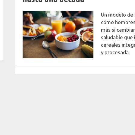
vida
By
Posted
CanalPlenitud.TV
10 de febrero de 2022
Un modelo de s
on
sana
cómo hombres y
más si cambiar
saludable que 
cereales integ
y procesada.
Para leer