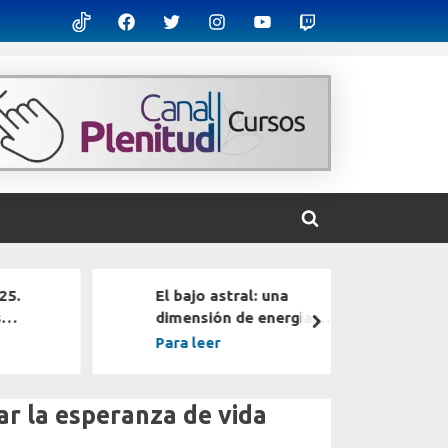
TikTok
Facebook
X
Instagram
Youtube
Twitch
Toggle
search
form
25.
El bajo astral: una
Luna
dimensión de energías
par
next
umo
oscuras
pod
Para leer
Para
tu e
ar la esperanza de vida