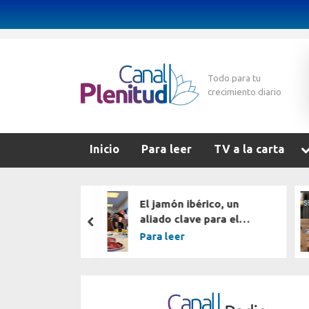
Skip
to
content
Todo para tu
CanalPlenitud.
crecimiento diario
T
Inicio
Para leer
TV a la carta
s
m
os buscando
El jamón ibérico, un
cuando
aliado clave para el
prev
espuestas
rendimiento deportivo
Para leer
?